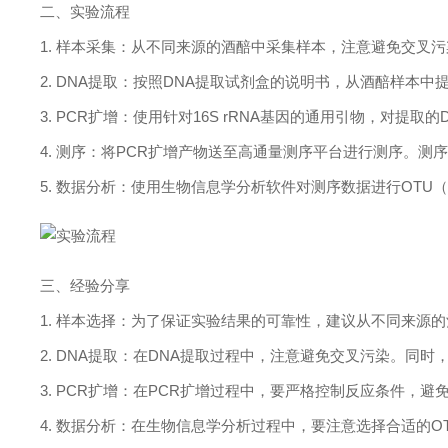
二、实验流程
1.
样本采集：从不同来源的酒醅中采集样本，注意避免交叉污
2. DNA
提取：按照
DNA
提取试剂盒的说明书，从酒醅样本中
3. PCR
扩增：使用针对
16S rRNA
基因的通用引物，对提取的
4.
测序：将
PCR
扩增产物送至高通量测序平台进行测序。测
5.
数据分析：使用生物信息学分析软件对测序数据进行
OTU
三、经验分享
1.
样本选择：为了保证实验结果的可靠性，建议从不同来源的
2. DNA
提取：在
DNA
提取过程中，注意避免交叉污染。同时
3. PCR
扩增：在
PCR
扩增过程中，要严格控制反应条件，避
4.
数据分析：在生物信息学分析过程中，要注意选择合适的
O