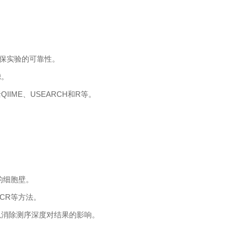
保实验的可靠性。
滤。
括
QIIME
、
USEARCH
和
R
等。
的细胞壁。
CR
等方法。
以消除测序深度对结果的影响。