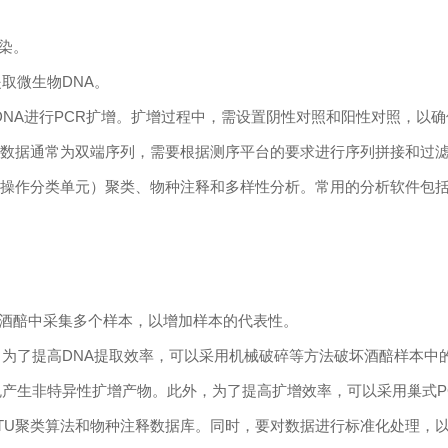
染。
提取微生物
DNA
。
DNA
进行
PCR
扩增。扩增过程中，需设置阴性对照和阳性对照，以确
序数据通常为双端序列，需要根据测序平台的要求进行序列拼接和过
（操作分类单元）聚类、物种注释和多样性分析。常用的分析软件包
酒醅中采集多个样本，以增加样本的代表性。
，为了提高
DNA
提取效率，可以采用机械破碎等方法破坏酒醅样本中
免产生非特异性扩增产物。此外，为了提高扩增效率，可以采用巢式
P
TU
聚类算法和物种注释数据库。同时，要对数据进行标准化处理，