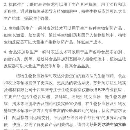
2.
抗体生产：瞬时表达技术可以用于生产各种抗体，用于治疗和诊
断疾病。通过将抗体基因导入植物细胞中，植物生物反应器可以大量
生产抗体，提高治疗效果。
3.
生物制药生产：瞬时表达技术可以用于生产各种生物制药产品，
如生长激素、胰岛素等。通过将生物制药基因导入植物细胞中，植物
生物反应器可以大量生产生物制药产品，降低生产成本。
4.
食品添加剂生产：瞬时表达技术可以用于生产各种食品添加剂，
如蛋白质、酶等。通过将食品添加剂基因导入植物细胞中，植物生物
反应器可以大量生产食品添加剂，提高食品品质。
植物生物反应器瞬时表达外源蛋白的新方法为生物制药、食品
和农业等领域提供了更高效、更灵活的表达系统。苏州阿尔法生物实
验器材有限公司十四年来专注于生物实验室仪器设备B2B专业供应，
主要产品包括生物反应器、发酵罐、细胞生物反应器、微生物发酵
罐、摇床等细胞培养及制药相关实验室仪器。在生物反应器及生物发
酵罐技术领域开发方面有着丰富的经验和独到的见解，从客户需求设
计、配型指导到运输交付、售后服务等各环节都拥有*的服务流程简
便、快捷。如需了解更多产品相关信息，请咨询
苏州阿尔法生物实验