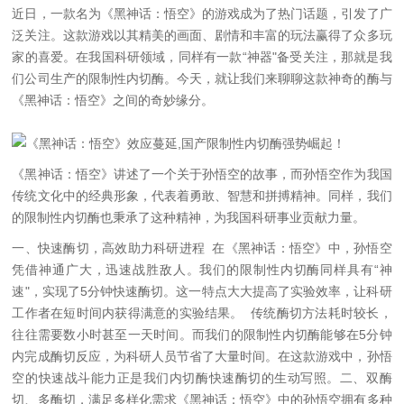
近日，一款名为《黑神话：悟空》的游戏成为了热门话题，引发了广
泛关注。这款游戏以其精美的画面、剧情和丰富的玩法赢得了众多玩
家的喜爱。在我国科研领域，同样有一款“神器"备受关注，那就是我
们公司生产的限制性内切酶。今天，就让我们来聊聊这款神奇的酶与
《黑神话：悟空》之间的奇妙缘分。
《黑神话：悟空》讲述了一个关于孙悟空的故事，而孙悟空作为我国
传统文化中的经典形象，代表着勇敢、智慧和拼搏精神。同样，我们
的限制性内切酶也秉承了这种精神，为我国科研事业贡献力量。
一、快速酶切，高效助力科研进程
在《黑神话：悟空》中，孙悟空
凭借神通广大，迅速战胜敌人。我们的限制性内切酶同样具有“神
速"，实现了5分钟快速酶切。这一特点大大提高了实验效率，让科研
工作者在短时间内获得满意的实验结果。
传统酶切方法耗时较长，
往往需要数小时甚至一天时间。而我们的限制性内切酶能够在5分钟
内完成酶切反应，为科研人员节省了大量时间。在这款游戏中，孙悟
空的快速战斗能力正是我们内切酶快速酶切的生动写照。
二、双酶
切、多酶切，满足多样化需求
《黑神话：悟空》中的孙悟空拥有多种