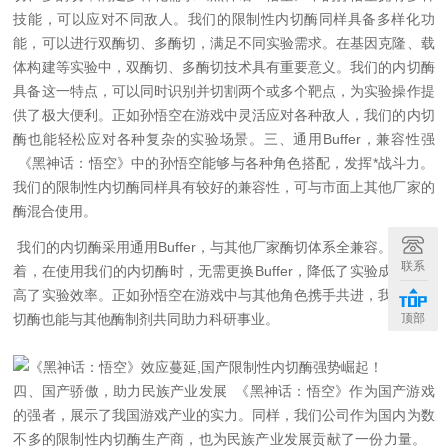
技能，可以应对不同敌人。我们的限制性内切酶同样具备多样化功
能，可以进行双酶切、多酶切，满足不同实验需求。
在基因克隆、载
体构建等实验中，双酶切、多酶切技术具有重要意义。我们的内切酶
具备这一特点，可以同时识别并切割两个或多个靶点，为实验操作提
供了极大便利。正如孙悟空在游戏中灵活应对各种敌人，我们的内切
酶也能轻松应对各种复杂的实验场景。
三、通用Buffer，兼容性强
《黑神话：悟空》中的孙悟空能够与各种角色搭配，发挥*战斗力。
我们的限制性内切酶同样具有较好的兼容性，可与市面上其他厂家的
酶混合使用。
我们的内切酶采用通用Buffer，与其他厂家酶切体系
全
兼容。这意味
联系
着，在使用我们的内切酶时，无需更换Buffer，降低了实验成本，提
高了实验效率。正如孙悟空在游戏中与其他角色携手共进，我们的内
顶部
切酶也能与其他酶制剂共同助力科研事业。
四、国产骄傲，助力民族产业发展
《黑神话：悟空》作为国产游戏
的强者，展示了我国游戏产业的实力。同样，我们公司作为国内为数
不多的限制性内切酶生产商，也为民族产业发展贡献了一份力量。