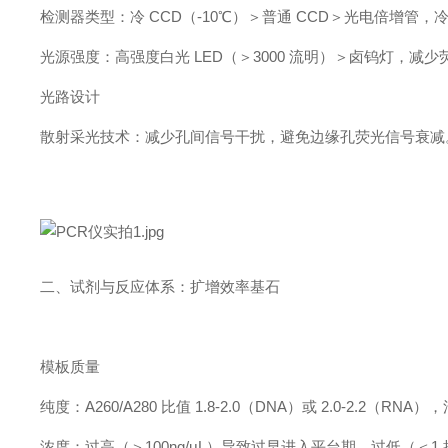
检测器类型：冷 CCD（-10℃）＞普通 CCD＞光电倍增管，冷 
光源强度：高强度白光 LED（＞3000 流明）＞卤钨灯，减
光路设计
散射采光技术：减少孔间信号干扰，避免边缘孔荧光信号衰减
二、试剂与反应体系：扩增效率基石
模板质量
纯度：A260/A280 比值 1.8-2.0（DNA）或 2.0-2.2（
浓度：过高（＞100ng/μL）导致过早进入平台期，过低（＜1 