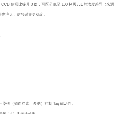
CCD 信噪比提升 3 倍，可区分低至 100 拷贝 /μL 的浓度差异
少荧光淬灭，信号采集更稳定。
。
RNA），污染物（如血红素、多糖）抑制 Taq 酶活性。
拷贝 /μL）则无法检出。