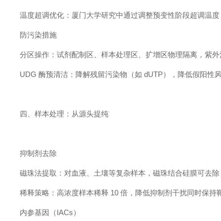
温度超调优化：厦门大学研究中通过调整预变性阶段超调温度，使
防污染措施
分区操作：试剂配制区、样本处理区、扩增区物理隔离，紫外消
UDG 酶预清洁：降解残留污染物（如 dUTP），降低假阳性
四、样本处理：从源头提纯
抑制剂去除
磁珠法提取：对血液、土壤等复杂样本，磁珠结合硅膜可去除 
稀释策略：高浓度样本稀释 10 倍，降低抑制剂干扰同时保持
内参基因（IACs）