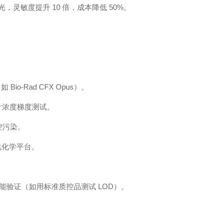
代荧光，灵敏度提升 10 倍，成本降低 50%。
io-Rad CFX Opus）。
配探针浓度梯度测试。
控污染。
电化学平台。
能验证（如用标准质控品测试 LOD）。