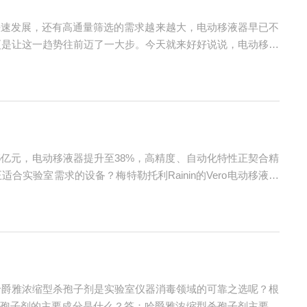
的快速发展，还有高通量筛选的需求越来越大，电动移液器早已不
出，更是让这一趋势往前迈了一大步。今天就来好好说说，电动移液
猛？2025年全球电子移液器市场规模达到9.34亿美元，预
5亿元，电动移液器提升至38%，高精度、自动化特性正契合精
验室需求的设备？梅特勒托利Rainin的Vero电动移液器
在三个维度上达到以下水准：移液准确度与精确度——数据的生
哈爵雅浓缩型杀孢子剂是实验室仪器消毒领域的可靠之选呢？根
孢子剂的主要成分是什么？答：哈爵雅浓缩型杀孢子剂主要由