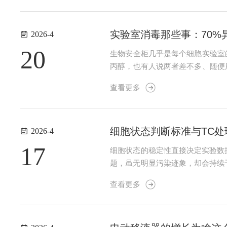
实验室消毒那些事：70
2026-4
20
生物安全柜几乎是每个细胞实验室
丙醇，也有人说两者差不多、随便
浓度越高杀得越狠。实际上并非如
查看更多
反而挡住了酒精往里面渗透；而70%.
细胞状态判断标准与TC
2026-4
17
细胞状态的稳定性直接决定实验数
题，虽无明显污染迹象，却会持续
州阿尔法生物深耕行业18年，依
查看更多
心难题。一、健康细胞状态的核心定