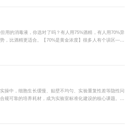
用的消毒液，你选对了吗？有人用75%酒精，有人用70%异
势，比酒精更适合。【70%是黄金浓度】很多人有个误区——
：高浓度酒精会让细菌表面蛋白质瞬间凝固，形成一层“硬壳”，
实操中，细胞生长缓慢、贴壁不均匀、实验重复性差等隐性问
合规可靠的培养耗材，成为实验室标准化建设的核心课题。苏
导到耗材供应的全链条解决方案，助力科研人员攻克细胞培养核