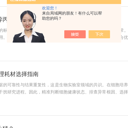
欢迎您！
来自局域网的朋友！有什么可以帮
助您的吗？
%异丙醇为何成为生物安全柜消毒的主力军？
的标配。每天开工前擦一遍、收工后再擦一遍，这是很多人的日常。但
用。其实，对于生物安全柜这种精密设备来说，70%异丙醇的综合优
此。70%的异丙醇反而比95%的高浓度杀菌效果更好。原因很简单
..
处理耗材选择指南
据的可靠性与结果重复性，这是生物实验室领域的共识。在细胞培养
干扰研究进程。因此，精准判断细胞健康状态、排查异常根因、选择
托与NEST等深度合作，为生物制药、高校科研等领域提供从技术指
义状态优良的...