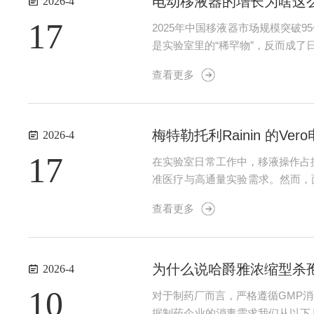
电动移液器的增长为啥这
2026-4
17
2025年中国移液器市场规模突破
是实验室里的“稀罕物”，反而成了
器为啥能慢慢替代手动款，实验室又
查看更多
计到2032年能涨...
梅特勒托利Rainin 的V
2026-4
17
在实验室日常工作中，移液操作占据
准医疗与高通量实验需求。然而，面
怎么样？一、电动移液器的“黄金
查看更多
命线人体工学设计——实验室...
为什么说哈爵雅浓缩型杀
2026-4
10
对于制药厂而言，严格遵循GMP
据制药企业的消毒需求我们从以下