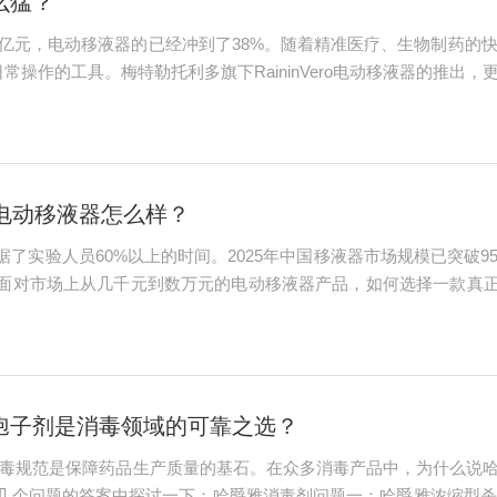
么猛？
95亿元，电动移液器的已经冲到了38%。随着精准医疗、生物制药
日常操作的工具。梅特勒托利多旗下RaininVero电动移液器的推
该怎么抓住这次升级时机。一、市场数据：电动移液器的增长为啥这么
ero电动移液器怎么样？
了实验人员60%以上的时间。2025年中国移液器市场规模已突破9
对市场上从几千元到数万元的电动移液器产品，如何选择一款真正适合实
三角”：精度、舒适度与智能化的平衡一支优秀的电动移液器，必须
孢子剂是消毒领域的可靠之选？
消毒规范是保障药品生产质量的基石。在众多消毒产品中，为什么说
几个问题的答案中探讨一下：哈爵雅消毒剂问题一：哈爵雅浓缩型杀