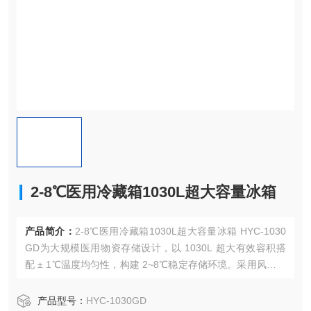
2-8℃医用冷藏箱1030L超大容量冰箱
产品简介：
2-8℃医用冷藏箱1030L超大容量冰箱 HYC-1030
GD为大规模医用物资存储设计，以 1030L 超大有效容积搭
配 ± 1℃温度均匀性，构建 2~8℃稳定存储环境。采用风冷无
霜技术、智能变频压缩机与 7 路高精度传感器，融合 Wi-Fi
远程监控、多重报警防护及人性化操作设计
产品型号：
HYC-1030GD