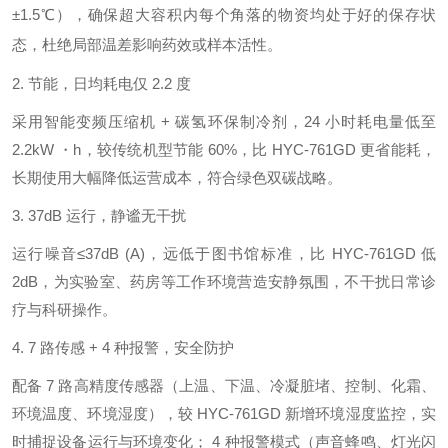
±1.5℃），确保超大容积内每个角落的物资均处于
好的
保存状
态，杜绝局部温差影响药效或样本活性。
2. 节能，日均耗电仅 2.2 度
采用智能变频压缩机 + 碳氢环保制冷剂，24 小时耗电量低至
2.2kW ・h，较传统机型节能 60%，比 HYC-761GD 更省能耗，
长期使用大幅降低运营成本，符合绿色双碳战略。
3. 37dB 运行，静谧无干扰
运行噪音≤37dB (A)，远低于图书馆标准，比 HYC-761GD 低
2dB，为实验室、药房等工作环境营造安静氛围，不干扰日常诊
疗与科研操作。
4. 7 路传感 + 4 种报警，安全防护
配备 7 路高精度传感器（上温、下温、冷凝脏堵、控制、化霜、
环境温度、环境湿度），较 HYC-761GD 新增环境湿度监控，实
时捕捉设备运行与环境变化； 4 种报警模式（声音蜂鸣、灯光闪