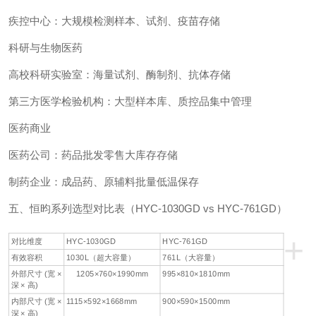
疾控中心：大规模检测样本、试剂、疫苗存储
科研与生物医药
高校科研实验室：海量试剂、酶制剂、抗体存储
第三方医学检验机构：大型样本库、质控品集中管理
医药商业
医药公司：药品批发零售大库存存储
制药企业：成品药、原辅料批量低温保存
五、恒昀系列选型对比表（HYC-1030GD vs HYC-761GD）
+
对比维度
HYC-1030GD
HYC-761GD
有效容积
1030L（超大容量）
761L（大容量）
外部尺寸 (宽 ×
1205×760×1990mm
995×810×1810mm
深 × 高)
内部尺寸 (宽 ×
1115×592×1668mm
900×590×1500mm
深 × 高)