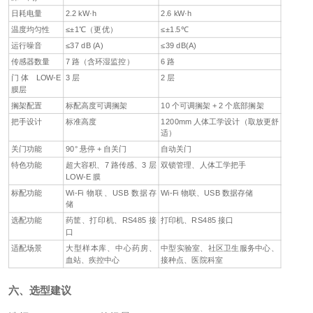
日耗电量
2.2 kW·h
2.6 kW·h
温度均匀性
≤±1℃（更优）
≤±1.5℃
运行噪音
≤37 dB (A)
≤39 dB(A)
传感器数量
7 路（含环湿监控）
6 路
门体 LOW-E
3 层
2 层
膜层
搁架配置
标配高度可调搁架
10 个可调搁架 + 2 个底部搁架
把手设计
标准高度
1200mm 人体工学设计（取放更舒
适）
关门功能
90° 悬停 + 自关门
自动关门
特色功能
超大容积、7 路传感、3 层
双锁管理、人体工学把手
LOW-E 膜
标配功能
Wi-Fi 物联、USB 数据存
Wi-Fi 物联、USB 数据存储
储
选配功能
药筐、打印机、RS485 接
打印机、RS485 接口
口
适配场景
大型样本库、中心药房、
中型实验室、社区卫生服务中心、
血站、疾控中心
接种点、医院科室
六、选型建议