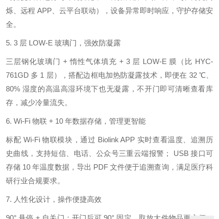
烁、远程 APP、云平台联动），设备异常即时响应，守护存储安
全。
5. 3 层 LOW-E 玻璃门，强效防凝露
三层钢化玻璃门 + 惰性气体填充 + 3 层 LOW-E 膜（比 HYC-
761GD 多 1 层），搭配边框电加热防凝露技术，即便在 32 ℃、
80% 湿度的高温高湿环境下也无凝露，不开门即可清晰查看库
存，减少冷量流失。
6. Wi-Fi 物联 + 10 年数据存储，管理更智能
标配 Wi-Fi 物联模块，通过 Biolink APP 实时查看温度、追溯历
史曲线，支持短信、电话、公众号三重云端报警； USB 接口可
存储 10 年温度数据，导出 PDF 文件便于追溯查询，满足医疗科
研行业合规要求。
7. 人性化设计，操作便捷高效
90° 悬停 + 自关门：开门后可 90° 固定，取放大件物品更方便，