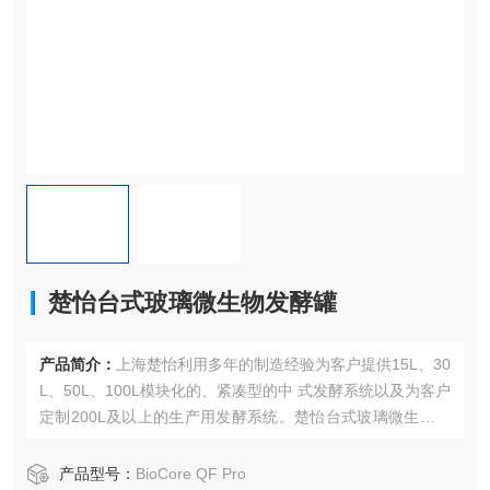
楚怡台式玻璃微生物发酵罐
产品简介：
上海楚怡利用多年的制造经验为客户提供15L、30
L、50L、100L模块化的、紧凑型的中 式发酵系统以及为客户
定制200L及以上的生产用发酵系统。楚怡台式玻璃微生物发
酵罐BioCore QF Pro可以广泛使用与杆菌、球菌、丝状菌、
植物细胞、酵母的培 养，为大生产工艺优化条件和为临床生
产品型号：
BioCore QF Pro