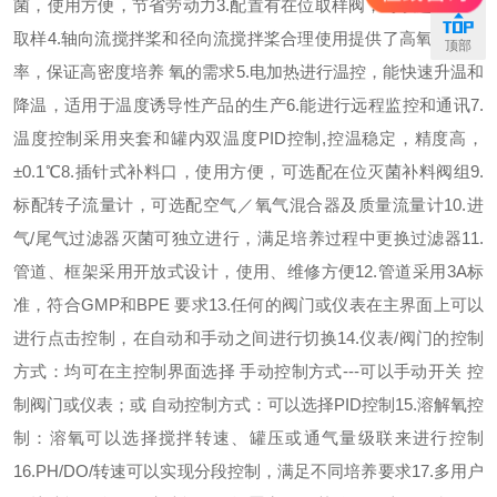
菌，使用方便，节省劳动力
3.配置有在位取样阀，可以进行无菌
取样
4.轴向流搅拌桨和径向流搅拌桨合理使用提供了高氧传递速
顶部
率，保证高密度培养 氧的需求
5.电加热进行温控，能快速升温和
降温，适用于温度诱导性产品的生产
6.能进行远程监控和通讯
7.
温度控制采用夹套和罐内双温度PID控制,控温稳定，精度高，
±0.1℃
8.插针式补料口，使用方便，可选配在位灭菌补料阀组
9.
标配转子流量计，可选配空气／氧气混合器及质量流量计
10.进
气/尾气过滤器灭菌可独立进行，满足培养过程中更换过滤器
11.
管道、框架采用开放式设计，使用、维修方便
12.管道采用3A标
准，符合GMP和BPE 要求
13.任何的阀门或仪表在主界面上可以
进行点击控制，在自动和手动之间进行切换
14.仪表/阀门的控制
方式：均可在主控制界面选择 手动控制方式---可以手动开关 控
制阀门或仪表；或 自动控制方式：可以选择PID控制
15.溶解氧控
制：溶氧可以选择搅拌转速、罐压或通气量级联来进行控制
16.PH/DO/转速可以实现分段控制，满足不同培养要求
17.多用户