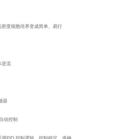
高密度细胞培养变成简单、易行
液体逆流
滤器
馈自动控制
制采用PID 控制逻辑，控制稳定、准确