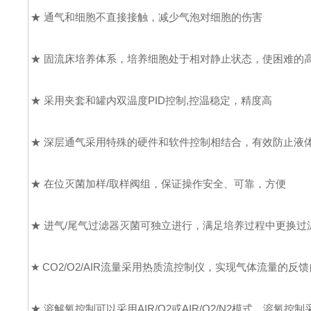
★ 通气和细胞不直接接触，减少气泡对细胞的伤害
★ 固流床培养体系，培养细胞处于相对静止状态，使困难的
★ 采用夹套和罐内双温度PID控制,控温稳定，精度高
★ 深层通气采用特殊的硬件和软件控制相结合，有效防止
★ 在位灭菌加样/取样阀组，保证操作安全、可靠，方便
★ 进气/尾气过滤器灭菌可独立进行，满足培养过程中更换过
★ CO2/O2/AIR流量采用热质流控制仪，实现气体流量的反
★ 溶解氧控制可以采用AIR/O2或AIR/O2/N2模式，溶氧控