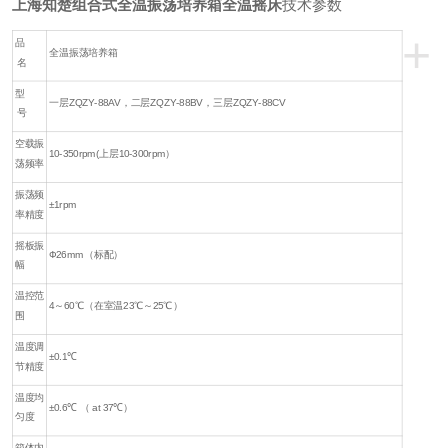
上海知楚组合式全温振荡培养箱全温摇床
技术参数
+
品
全温振荡培养箱
名
型
一层ZQZY-88AV，二层ZQZY-88BV，三层ZQZY-88CV
号
空载振
10-350rpm(上层10-300rpm）
荡频率
振荡频
±1rpm
率精度
摇板振
Ф26mm（标配）
幅
温控范
4～60℃（在室温23℃～25℃）
围
温度调
±0.1℃
节精度
温度均
±0.6℃ （ at 37℃）
匀度
箱体内