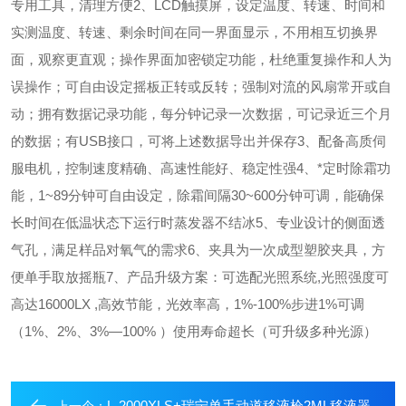
专用工具，清理方便
2、LCD触摸屏，设定温度、转速、时间和
实测温度、转速、剩余时间在同一界面显示，不用相互切换界
面，观察更直观；操作界面加密锁定功能，杜绝重复操作和人为
误操作；可自由设定摇板正转或反转；强制对流的风扇常开或自
动；拥有数据记录功能，每分钟记录一次数据，可记录近三个月
的数据；有USB接口，可将上述数据导出并保存
3、配备高质伺
服电机，控制速度精确、高速性能好、稳定性强
4、*定时除霜功
能，1~89分钟可自由设定，除霜间隔30~600分钟可调，能确保
长时间在低温状态下运行时蒸发器不结冰
5、专业设计的侧面透
气孔，满足样品对氧气的需求
6、夹具为一次成型塑胶夹具，方
便单手取放摇瓶
7、产品升级方案：可选配光照系统,光照强度可
高达16000LX ,高效节能，光效率高，1%-100%步进1%可调
（1%、2%、3%—100% ）使用寿命超长（可升级多种光源）
L-2000XLS+瑞宁单手动道移液枪2ML移液器
上一个：