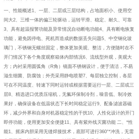
一、性能概述
1、一层、二层或三层结构，占地面积小、使用空
间大
2、三维一体的偏三轮驱动，运转平滑、稳定、耐久、可靠
3、具有超温报警功能及异常情况自动断电功能
4、具有断电恢复
功能，避免因停电、死机而造成的数据丢失问题
5、中空钢化玻
璃门，不锈钢无螺丝固定，整体更加美观、整洁，方便随时在不
开门情况下各个角度观察箱体内部情况
6、流线型外观，美观大
方；内衬采用圆弧角（R角）镜面不锈钢设计，便于清洁，不易
滋生细菌、防腐蚀；外壳采用静电喷塑
7、每层独立控制，各层
可在不同温度、转速下同时运转或根据需要运行一层、二层或三
层
8、精选进口优质压缩机，无氟环保制冷剂，噪音低、制冷效
果好，确保设备在低温状态下长时间稳定运行
9、配备滤波器磁
环，减少外界和自身对机器稳定性的干扰
10、人性化设计的开门
即停功能，使用更加安全便捷
11、具有紫外线灭菌功能
二、*性
能
1、摇床内胆采用无缝焊接技术，底部可进行360°*冲洗，无需