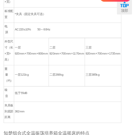
×宽）
顶部
标准配
*夹具（固定夹具可选）
置
电
AC220±10% 50～60Hz
源
外型尺
寸（长
一层
二层
三层
×宽×
920mm×700mm×600mm
920mm×700mm×1170mm
920mm×700mm×1735mm
高）
重
量
一层121kg
二层268kg
三层385kg
（约）
噪
低于55dB
音
夹具板
到底部
362mm
距离
知楚组合式全温振荡培养箱全温摇床的特点