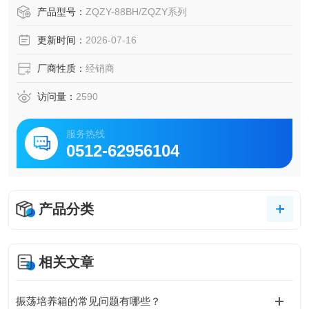
3、具有超温报警功能及异常情况自动断电功能
产品型号：
ZQZY-88BH/ZQZY系列
4、具有断电恢复功能，避免因停电、死机而造成的数据丢失
更新时间：
2026-07-16
问题
5、中空钢化玻璃门，不锈钢无螺丝固定，整体更加美观、整
厂商性质：
经销商
洁，方便随时在不开门情况下在各个角度观察箱体内部情况
访问量：
2590
服务热线
0512-62956104
产品分类
相关文章
振荡培养箱的常见问题有哪些？