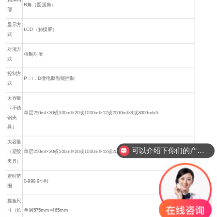
R角（圆弧角）
部
显示方
LCD（触摸屏）
式
对流方
强制对流
式
控制方
P．I．D微电脑智能控制
式
大容量
（不锈
单层250ml×30或500ml×20或1000ml×12或2000ml×8或3000mlx5
钢夹
具）
大容量
可以介绍下你们的产品么？
（塑胶
单层250ml×30或500ml×20或1000ml×12或2000ml×8或3000mlx5
夹具）
定时范
0-999.9小时
围
摇板尺
联系
寸（长
单层575mm×465mm