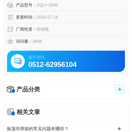
2、三维一体的偏三轮驱动，运转平滑、稳定、耐久、可靠
产品型号：
ZQLY-300E
3、静音风扇设计和强制对流方式，确保了良好的恒温效果
更新时间：
2026-07-16
4、具有超温报警功能及异常情况自动断电功能；有开盖即停
功能，使用更加简便、人性化；
厂商性质：
经销商
5、具有断电恢复功能，避免因停电、死机而造成的数据丢失
问题
访问量：
2848
服务热线
0512-62956104
产品分类
相关文章
振荡培养箱的常见问题有哪些？