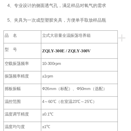
4、专业设计的侧面透气孔，满足样品对氧气的需求
5、夹具为一次成型塑胶夹具，方便单手取放样品瓶
+
品 名
立式大容量全温振荡培养箱
型 号
ZQLY-300E /
ZQLY-300V
空载振荡频率
10-300rpm
振荡频率精度
±1rpm
摇板振幅
Ф26mm（标配）、Ф50mm（选配）
温控范围
4～60℃（在室温23℃～25℃）
温度调节精度
±0.1℃
温度均匀度
±1℃