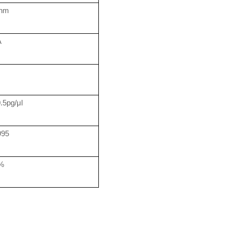
8nm
A
5pg/μl
995
5%