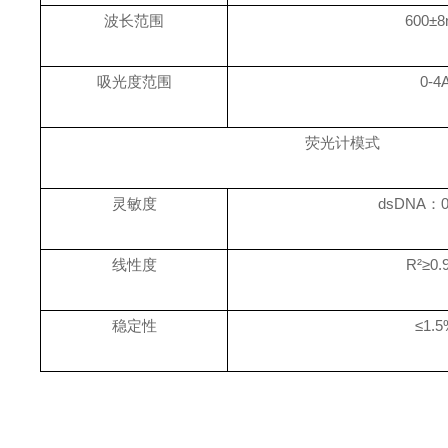
波长范围
600±
吸光度范围
0-4
荧光计模式
灵敏度
dsDNA：0.
线性度
R²≥0.
稳定性
≤1.