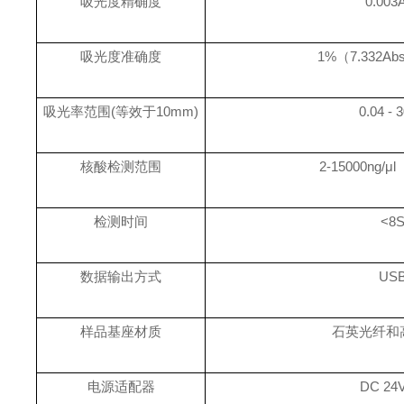
吸光度精确度
0.003
吸光度准确度
1%（7.332Abs 
吸光率范围
(等效于10mm)
0.04 - 
核酸检测范围
2-15000ng/
检测时间
<8
数据输出方式
US
样品基座材质
石英光纤和
电源适配器
DC 24