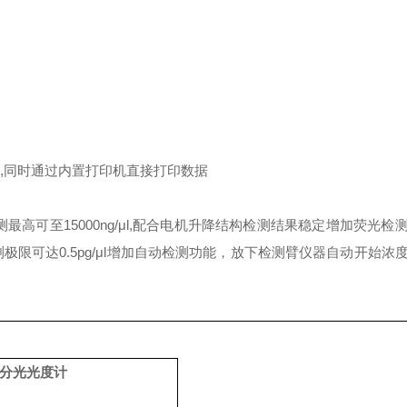
析,同时通过内置打印机直接打印数据
测最高可至15000ng/μl,配合电机升降结构检测结果稳定
增加荧光检
限可达0.5pg/μl
增加自动检测功能，放下检测臂仪器自动开始浓
分光光度计