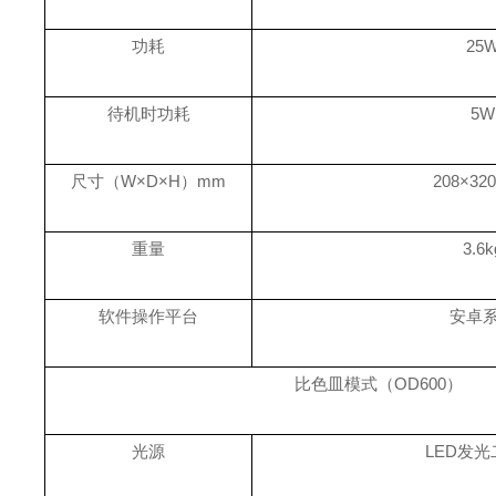
功耗
25
待机时功耗
5W
尺寸（
W×D×H）mm
208×32
重量
3.6k
软件操作平台
安卓
比色皿模式（
OD600）
光源
LED发