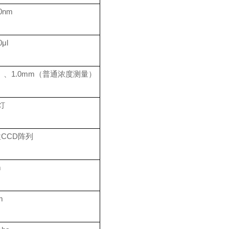
00nm
0μl
量）、1.0mm（普通浓度测量）
灯
性CCD阵列
m
m