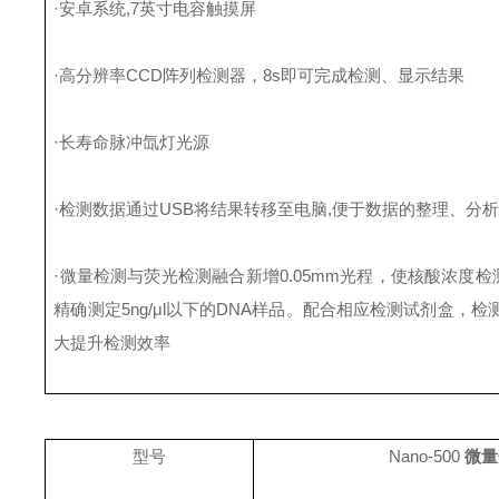
·安卓系统,7英寸电容触摸屏
·高分辨率CCD阵列检测器，8s即可完成检测、显示结果
·长寿命脉冲氙灯光源
·检测数据通过USB将结果转移至电脑,便于数据的整理、分
·微量检测与荧光检测融合
新增
0.05mm光程，使核酸浓度检
精确测定
5ng/μl以下的DNA样品。配合相应检测试剂盒，检测极
大提升检测效率
型号
Nano-500
微量