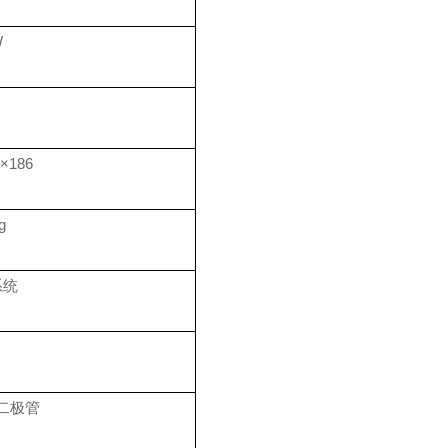
W
0×186
g
系统
光二极管