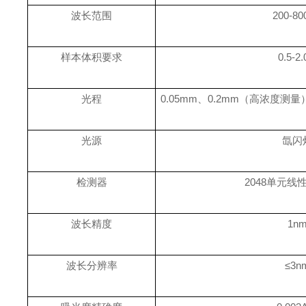
波长范围
200-8
样本体积要求
0.5-2.
光程
0.05mm、0.2mm（高浓度测
光源
氙闪
检测器
2048单元线
波长精度
1n
波长分辨率
≤3n