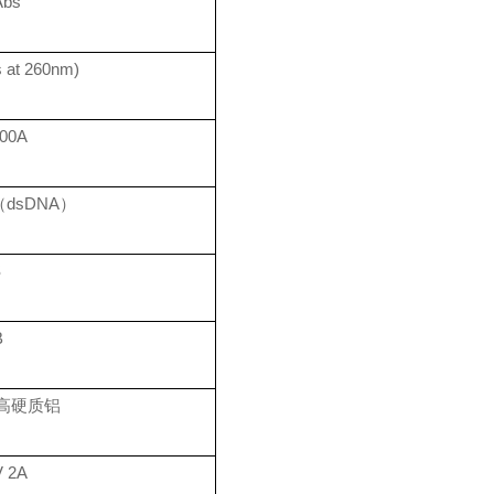
Abs
at 260nm)
300A
μl（dsDNA）
S
B
高硬质铝
V 2A