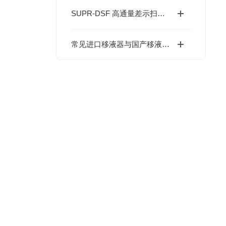
SUPR-DSF 高通量差示扫描荧光仪对比选型指南
常见进口移液器与国产移液器品牌简单对比