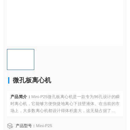
微孔板离心机
产品简介：
Mini-P25微孔板离心机是一款专为96孔设计的瞬
时离心机，它能够方便快捷地离心下挂壁液体。在当前的市
场上，大多数离心机都设计得体积庞大，这无疑占据了实验
室中宝贵的空间。然而，这款离心机却别具匠心，它拥有小
巧灵活的设计，尺寸仅为23x20厘米，大大节省了实验室的空
产品型号：
Mini-P25