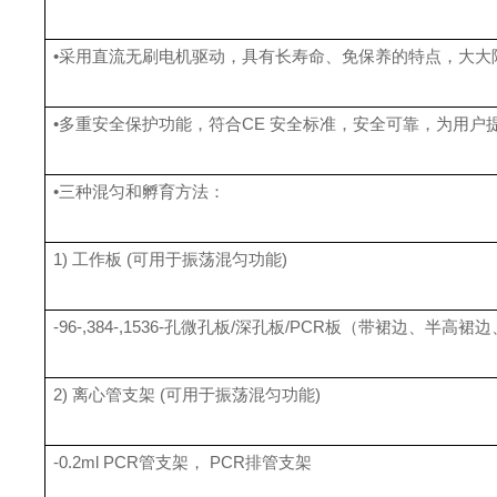
•采用直流无刷电机驱动，具有长寿命、免保养的特点，大大
•多重安全保护功能，符合CE 安全标准，安全可靠，为用户
•三种混匀和孵育方法：
1) 工作板 (可用于振荡混匀功能)
-96-,384-,1536-孔微孔板/深孔板/PCR板（带裙边、半高
2) 离心管支架 (可用于振荡混匀功能)
-0.2ml PCR管支架， PCR排管支架