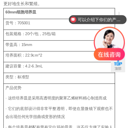
更好地生长和繁殖。
+
60mm
细胞培养皿
可以介绍下你们的产品么？
货号：
705001
包装规格：
20个/包，25包/箱
带盖高：
15mm
联系
培养面积：
22.9cm^2
建议容量：
4.2-6.3mL
顶部
类型：标准型
产品优势
· 这些培养皿是采用高透明度的聚苯乙烯材料精心制造而成
· 它们的底部设计得非常平整透明，即使在显微镜下观察也不
会出现任何光学扭曲或变形的情况
· 每个培养皿都配有带有定位环的皿盖，这不仅方便了实验人