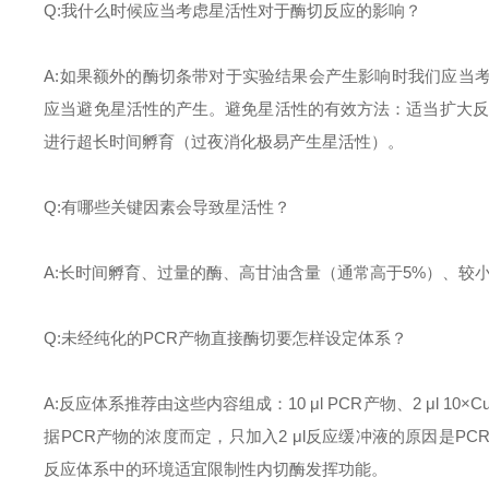
Q:
我什么时候应当考虑星活性对于酶切反应的影响？
A:
如果额外的酶切条带对于实验结果会产生影响时我们应当
应当避免星活性的产生。避免星活性的有效方法：适当扩大反
进行超长时间孵育（过夜消化极易产生星活性）。
Q:
有哪些关键因素会导致星活性？
A:
长时间孵育、过量的酶、高甘油含量（通常高于
5%
）、较
Q:
未经纯化的
PCR
产物直接酶切要怎样设定体系？
A:
反应体系推荐由这些内容组成：
10
μ
l PCR
产物、
2
μ
l 10
×
Cu
据
PCR
产物的浓度而定，只加入
2
μ
l
反应缓冲液的原因是
PC
反应体系中的环境适宜限制性内切酶发挥功能。