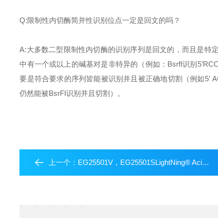
Q:
限制性内切酶简并性识别位点一定是回文的吗？
A:
大多数二型限制性内切酶的识别序列是回文的，而且是特
中有一个或以上的碱基对是非特异的（例如：
BsrfI
识别
5
’
RCC
要是符合要求的序列皆能被识别并且被正确地切割（例如
5
’
A
仍然能被
BsrFI
识别并且切割）。
上一个：
EG25501V，EG25501SLightNing® AciI内切酶