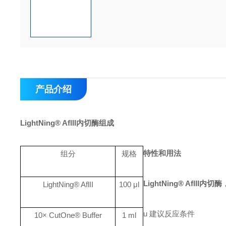
产品介绍
LightNing® AflII
内切酶组成
特性和用法
组分
规格
LightNing® AflII
内切酶
LightNing® AflII
100 μl
u
建议反应条件
10× CutOne® Buffer
1 ml