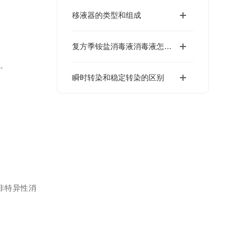
移液器的类型和组成
复方季铵盐消毒液消毒液怎么稀释不变质?
捷
。
瞬时转染和稳定转染的区别
非特异性消