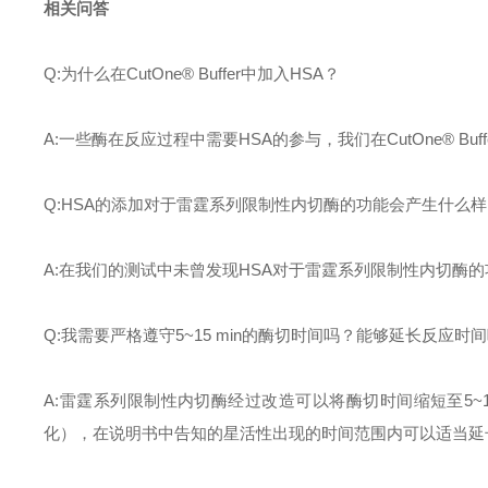
相关问答
Q:
为什么在
CutOne® Buffer
中加入
HSA
？
A:
一些酶在反应过程中需要
HSA
的参与，我们在
CutOne® Buff
Q:HSA
的添加对于雷霆系列限制性内切酶的功能会产生什么样
A:
在我们的测试中未曾发现
HSA
对于雷霆系列限制性内切酶的
Q:
我需要严格遵守
5~15 min
的酶切时间吗？能够延长反应时间
A:
雷霆系列限制性内切酶经过改造可以将酶切时间缩短至
5~
化），在说明书中告知的星活性出现的时间范围内可以适当延