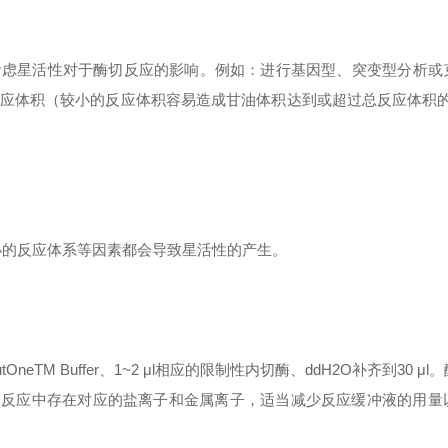
考虑星活性对于酶切反应的影响。例如：进行基因型、突变型分析或
应体积（较小的反应体积容易造成甘油体积达到或超过总反应体积
小的反应体系等因素都会导致星活性的产生。
tOneTM Buffer
、
1~2
μ
l
相应的限制性内切酶、
ddH2O
补齐到
30
μ
l
。
R
反应中存在对应的盐离子和金属离子，适当减少反应缓冲液的用量