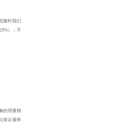
克隆时我们
的
5%
）；不
酶的用量根
以保证最终