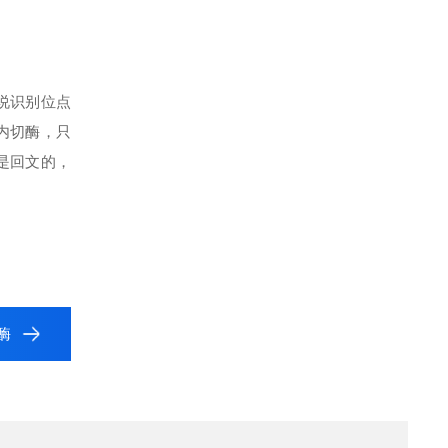
说识别位点
内切酶，只
是回文的，
切酶