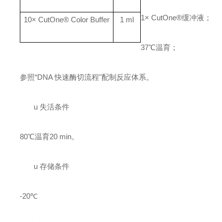
1
×
CutOne®
缓冲液；
10× CutOne® Color Buffer
1 ml
37
℃温育；
参照
“
DNA
快速酶切流程"配制反应体系。
u
失活条件
80
℃温育
20 min
。
u
存储条件
-20
℃