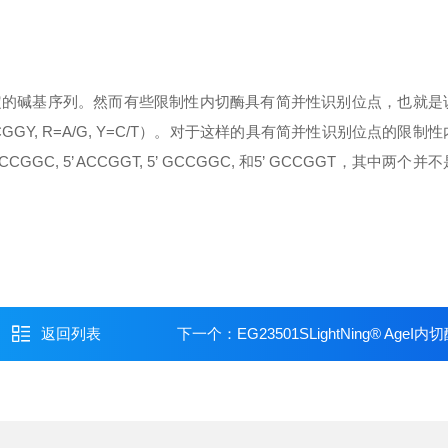
定的碱基序列。然而有些限制性内切酶具有简并性识别位点，也就是
GGY, R=A/G, Y=C/T
）。对于这样的具有简并性识别位点的限制性
CCGGC, 5
’
ACCGGT, 5
’
GCCGGC,
和
5
’
GCCGGT
，其中两个并不
返回列表
下一个：
EG23501SLightNing® AgeI内