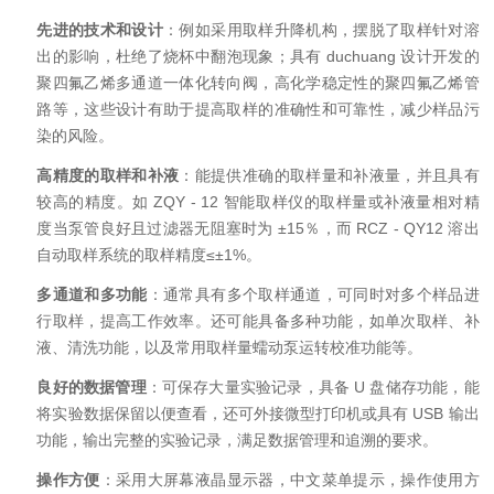
先进的技术和设计
：例如采用取样升降机构，摆脱了取样针对溶
出的影响，杜绝了烧杯中翻泡现象；具有 duchuang 设计开发的
聚四氟乙烯多通道一体化转向阀，高化学稳定性的聚四氟乙烯管
路等，这些设计有助于提高取样的准确性和可靠性，减少样品污
染的风险。
高精度的取样和补液
：能提供准确的取样量和补液量，并且具有
较高的精度。如 ZQY - 12 智能取样仪的取样量或补液量相对精
度当泵管良好且过滤器无阻塞时为 ±15％，而 RCZ - QY12 溶出
自动取样系统的取样精度≤±1%。
多通道和多功能
：通常具有多个取样通道，可同时对多个样品进
行取样，提高工作效率。还可能具备多种功能，如单次取样、补
液、清洗功能，以及常用取样量蠕动泵运转校准功能等。
良好的数据管理
：可保存大量实验记录，具备 U 盘储存功能，能
将实验数据保留以便查看，还可外接微型打印机或具有 USB 输出
功能，输出完整的实验记录，满足数据管理和追溯的要求。
操作方便
：采用大屏幕液晶显示器，中文菜单提示，操作使用方